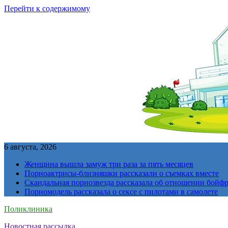
Перейти к содержимому
6 августа, 2026
Женщина вышла замуж три раза за пять месяцев
Порноактрисы-близняшки рассказали о съемках вместе
Скандальная порнозвезда рассказала об отношении бойфре
Порномодель рассказала о сексе с пилотами в самолете
Поликлиника
Новостная рассылка