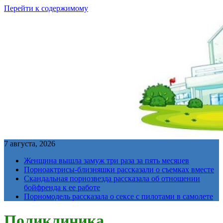
Перейти к содержимому
7 августа, 2026
Женщина вышла замуж три раза за пять месяцев
Порноактрисы-близняшки рассказали о съемках вместе
Скандальная порнозвезда рассказала об отношении
бойфренда к ее работе
Порномодель рассказала о сексе с пилотами в самолете
Поликлиника