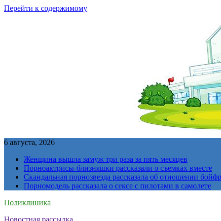
Перейти к содержимому
6 августа, 2026
Женщина вышла замуж три раза за пять месяцев
Порноактрисы-близняшки рассказали о съемках вместе
Скандальная порнозвезда рассказала об отношении бойфре
Порномодель рассказала о сексе с пилотами в самолете
Поликлиника
Новостная рассылка