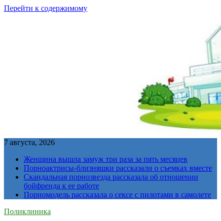
Перейти к содержимому
7 августа, 2026
Женщина вышла замуж три раза за пять месяцев
Порноактрисы-близняшки рассказали о съемках вместе
Скандальная порнозвезда рассказала об отношении
бойфренда к ее работе
Порномодель рассказала о сексе с пилотами в самолете
Поликлиника