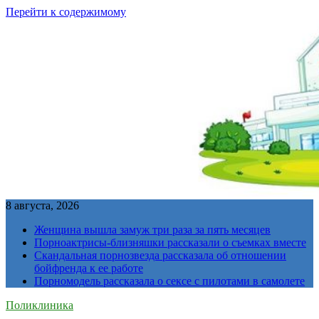
Перейти к содержимому
8 августа, 2026
Женщина вышла замуж три раза за пять месяцев
Порноактрисы-близняшки рассказали о съемках вместе
Скандальная порнозвезда рассказала об отношении
бойфренда к ее работе
Порномодель рассказала о сексе с пилотами в самолете
Поликлиника