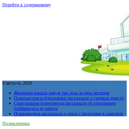
Перейти к содержимому
9 августа, 2026
Женщина вышла замуж три раза за пять месяцев
Порноактрисы-близняшки рассказали о съемках вместе
Скандальная порнозвезда рассказала об отношении
бойфренда к ее работе
Порномодель рассказала о сексе с пилотами в самолете
Поликлиника