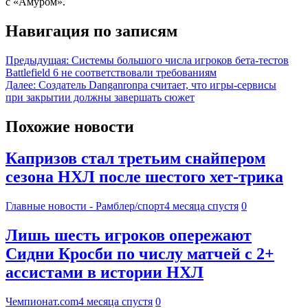
с «Амуром».
Навигация по записям
Предыдущая:
Системы большого числа игроков бета-тестов
Battlefield 6 не соответствовали требованиям
Далее:
Создатель Danganronpa считает, что игры-сервисы
при закрытии должны завершать сюжет
Похожие новости
Капризов стал третьим снайпером
сезона НХЛ после шестого хет-трика
Главные новости - Рамблер/спорт
4 месяца спустя
0
Лишь шесть игроков опережают
Сидни Кросби по числу матчей с 2+
ассистами в истории НХЛ
Чемпионат.com
4 месяца спустя
0