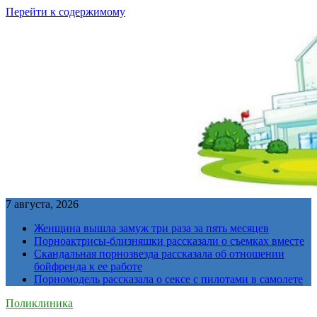
Перейти к содержимому
7 августа, 2026
Женщина вышла замуж три раза за пять месяцев
Порноактрисы-близняшки рассказали о съемках вместе
Скандальная порнозвезда рассказала об отношении
бойфренда к ее работе
Порномодель рассказала о сексе с пилотами в самолете
Поликлиника