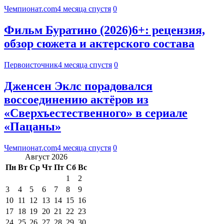
Чемпионат.com
4 месяца спустя
0
Фильм Буратино (2026)6+: рецензия,
обзор сюжета и актерского состава
Первоисточник
4 месяца спустя
0
Дженсен Эклс порадовался
воссоединению актёров из
«Сверхъестественного» в сериале
«Пацаны»
Чемпионат.com
4 месяца спустя
0
Август 2026
Пн
Вт
Ср
Чт
Пт
Сб
Вс
1
2
3
4
5
6
7
8
9
10
11
12
13
14
15
16
17
18
19
20
21
22
23
24
25
26
27
28
29
30