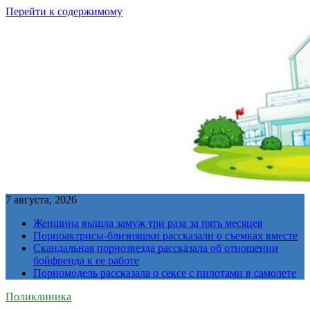
Перейти к содержимому
7 августа, 2026
Женщина вышла замуж три раза за пять месяцев
Порноактрисы-близняшки рассказали о съемках вместе
Скандальная порнозвезда рассказала об отношении
бойфренда к ее работе
Порномодель рассказала о сексе с пилотами в самолете
Поликлиника