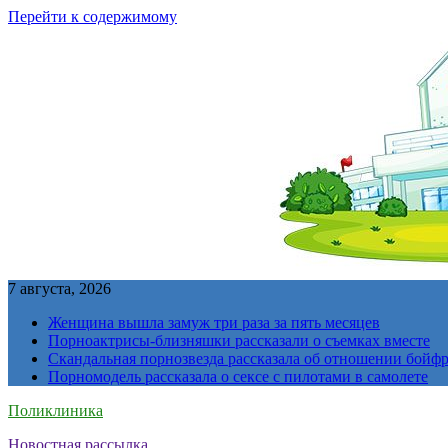
Перейти к содержимому
7 августа, 2026
Женщина вышла замуж три раза за пять месяцев
Порноактрисы-близняшки рассказали о съемках вместе
Скандальная порнозвезда рассказала об отношении бойфре
Порномодель рассказала о сексе с пилотами в самолете
Поликлиника
Новостная рассылка