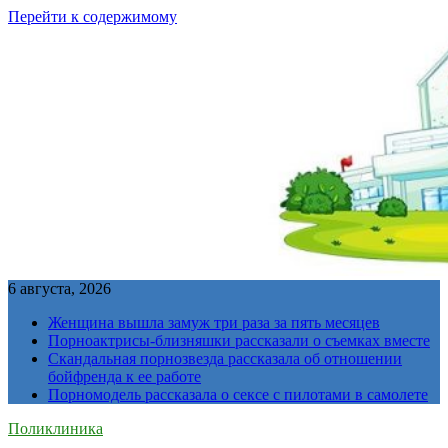
Перейти к содержимому
6 августа, 2026
Женщина вышла замуж три раза за пять месяцев
Порноактрисы-близняшки рассказали о съемках вместе
Скандальная порнозвезда рассказала об отношении
бойфренда к ее работе
Порномодель рассказала о сексе с пилотами в самолете
Поликлиника