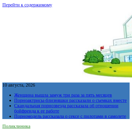
Перейти к содержимому
10 августа, 2026
Женщина вышла замуж три раза за пять месяцев
Порноактрисы-близняшки рассказали о съемках вместе
Скандальная порнозвезда рассказала об отношении
бойфренда к ее работе
Порномодель рассказала о сексе с пилотами в самолете
Поликлиника