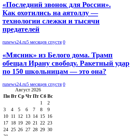
«Последний звонок для России».
Как охотились на аятоллу —
технологии слежки и тысячи
предателей
runews24.ru
5 месяцев спустя
0
«Мясник» из Белого дома. Трамп
обещал Ирану свободу. Ракетный удар
по 150 школьницам — это она?
runews24.ru
5 месяцев спустя
0
Август 2026
Пн
Вт
Ср
Чт
Пт
Сб
Вс
1
2
3
4
5
6
7
8
9
10
11
12
13
14
15
16
17
18
19
20
21
22
23
24
25
26
27
28
29
30