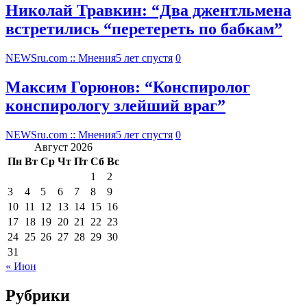
Николай Травкин: “Два джентльмена
встретились “перетереть по бабкам”
NEWSru.com :: Мнения
5 лет спустя
0
Максим Горюнов: “Конспиролог
конспирологу злейший враг”
NEWSru.com :: Мнения
5 лет спустя
0
Август 2026
Пн
Вт
Ср
Чт
Пт
Сб
Вс
1
2
3
4
5
6
7
8
9
10
11
12
13
14
15
16
17
18
19
20
21
22
23
24
25
26
27
28
29
30
31
« Июн
Рубрики