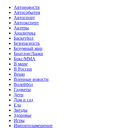
Автоновости
Автособытия
Автоспорт
Автоэксперт
Актеры
Аналитика
Баскетбол
Безопасность
Безумный мир
Биатлон/Лыжи
Бокс/MMA
В мире
В России
Вещи
Военные новости
Волейбол
Гаджеты
Дети
Дом и сад
Еда
Звёзды
Здоровье
Игры
Импортозамещение