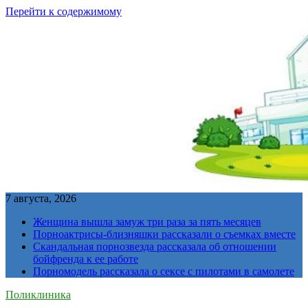
Перейти к содержимому
7 августа, 2026
Женщина вышла замуж три раза за пять месяцев
Порноактрисы-близняшки рассказали о съемках вместе
Скандальная порнозвезда рассказала об отношении
бойфренда к ее работе
Порномодель рассказала о сексе с пилотами в самолете
Поликлиника