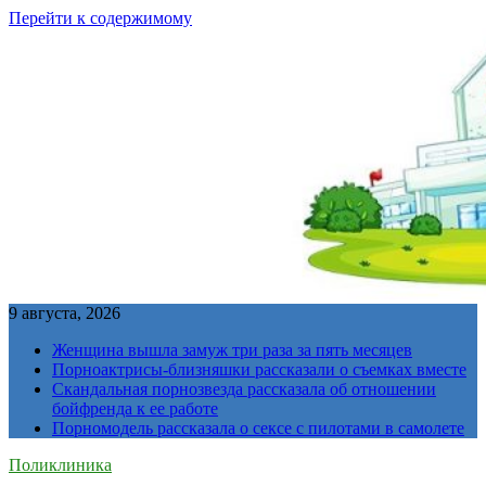
Перейти к содержимому
9 августа, 2026
Женщина вышла замуж три раза за пять месяцев
Порноактрисы-близняшки рассказали о съемках вместе
Скандальная порнозвезда рассказала об отношении
бойфренда к ее работе
Порномодель рассказала о сексе с пилотами в самолете
Поликлиника