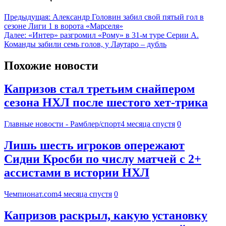
Предыдущая:
Александр Головин забил свой пятый гол в
сезоне Лиги 1 в ворота «Марселя»
Далее:
«Интер» разгромил «Рому» в 31-м туре Серии А.
Команды забили семь голов, у Лаутаро – дубль
Похожие новости
Капризов стал третьим снайпером
сезона НХЛ после шестого хет-трика
Главные новости - Рамблер/спорт
4 месяца спустя
0
Лишь шесть игроков опережают
Сидни Кросби по числу матчей с 2+
ассистами в истории НХЛ
Чемпионат.com
4 месяца спустя
0
Капризов раскрыл, какую установку