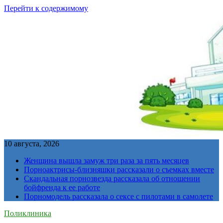
Перейти к содержимому
10 августа, 2026
Женщина вышла замуж три раза за пять месяцев
Порноактрисы-близняшки рассказали о съемках вместе
Скандальная порнозвезда рассказала об отношении
бойфренда к ее работе
Порномодель рассказала о сексе с пилотами в самолете
Поликлиника