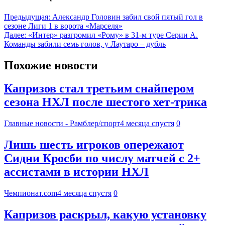
Предыдущая:
Александр Головин забил свой пятый гол в
сезоне Лиги 1 в ворота «Марселя»
Далее:
«Интер» разгромил «Рому» в 31-м туре Серии А.
Команды забили семь голов, у Лаутаро – дубль
Похожие новости
Капризов стал третьим снайпером
сезона НХЛ после шестого хет-трика
Главные новости - Рамблер/спорт
4 месяца спустя
0
Лишь шесть игроков опережают
Сидни Кросби по числу матчей с 2+
ассистами в истории НХЛ
Чемпионат.com
4 месяца спустя
0
Капризов раскрыл, какую установку