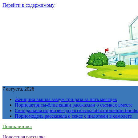
Перейти к содержимому
7 августа, 2026
Женщина вышла замуж три раза за пять месяцев
Порноактрисы-близняшки рассказали о съемках вместе
Скандальная порнозвезда рассказала об отношении бойфре
Порномодель рассказала о сексе с пилотами в самолете
Поликлиника
Новостная рассылка