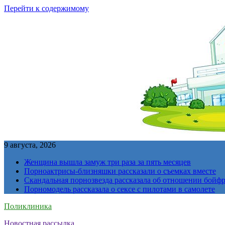
Перейти к содержимому
9 августа, 2026
Женщина вышла замуж три раза за пять месяцев
Порноактрисы-близняшки рассказали о съемках вместе
Скандальная порнозвезда рассказала об отношении бойфре
Порномодель рассказала о сексе с пилотами в самолете
Поликлиника
Новостная рассылка