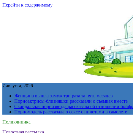
Перейти к содержимому
7 августа, 2026
Женщина вышла замуж три раза за пять месяцев
Порноактрисы-близняшки рассказали о съемках вместе
Скандальная порнозвезда рассказала об отношении бойфре
Порномодель рассказала о сексе с пилотами в самолете
Поликлиника
Новостная рассылка