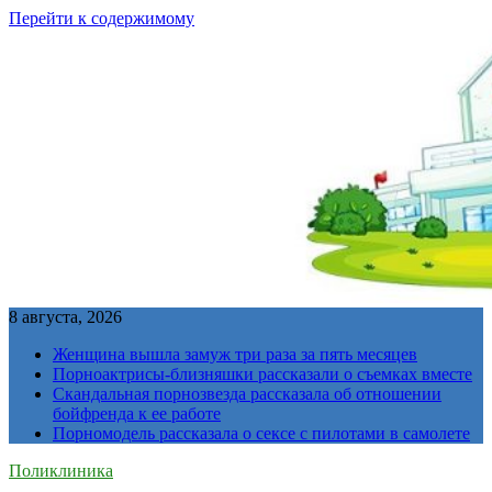
Перейти к содержимому
8 августа, 2026
Женщина вышла замуж три раза за пять месяцев
Порноактрисы-близняшки рассказали о съемках вместе
Скандальная порнозвезда рассказала об отношении
бойфренда к ее работе
Порномодель рассказала о сексе с пилотами в самолете
Поликлиника