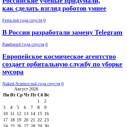
Российские учёные придумали,
как сделать взгляд роботов умнее
Ferra.ru
4 года спустя
0
В России разработали замену Telegram
Рамблер
4 года спустя
0
Европейское космическое агентство
создает орбитальную службу по уборке
мусора
Naked-Science.ru
4 года спустя
0
Август 2026
Пн
Вт
Ср
Чт
Пт
Сб
Вс
1
2
3
4
5
6
7
8
9
10
11
12
13
14
15
16
17
18
19
20
21
22
23
24
25
26
27
28
29
30