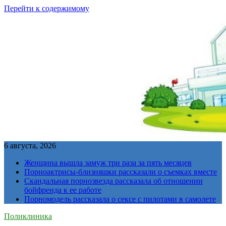
Перейти к содержимому
6 августа, 2026
Женщина вышла замуж три раза за пять месяцев
Порноактрисы-близняшки рассказали о съемках вместе
Скандальная порнозвезда рассказала об отношении
бойфренда к ее работе
Порномодель рассказала о сексе с пилотами в самолете
Поликлиника