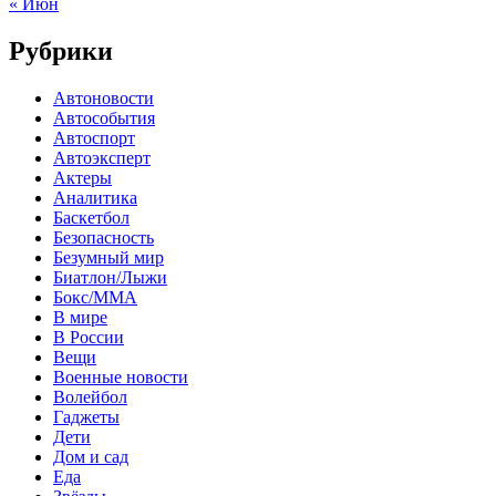
« Июн
Рубрики
Автоновости
Автособытия
Автоспорт
Автоэксперт
Актеры
Аналитика
Баскетбол
Безопасность
Безумный мир
Биатлон/Лыжи
Бокс/MMA
В мире
В России
Вещи
Военные новости
Волейбол
Гаджеты
Дети
Дом и сад
Еда