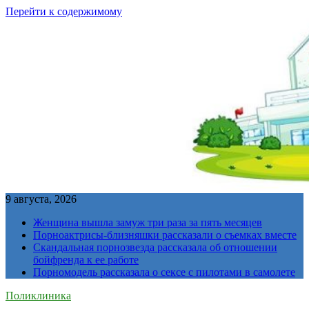
Перейти к содержимому
9 августа, 2026
Женщина вышла замуж три раза за пять месяцев
Порноактрисы-близняшки рассказали о съемках вместе
Скандальная порнозвезда рассказала об отношении
бойфренда к ее работе
Порномодель рассказала о сексе с пилотами в самолете
Поликлиника