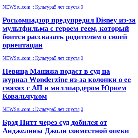
NEWSru.com :: Культура
5 лет спустя
0
Роскомнадзор предупредил Disney из-за
мультфильма c героем-геем, который
боится рассказать родителям о своей
ориентации
NEWSru.com :: Культура
5 лет спустя
0
Певица Манижа подаст в суд на
журнал Wonderzine из-за колонки о ее
связях с АП и миллиардером Юрием
Ковальчуком
NEWSru.com :: Культура
5 лет спустя
0
Брэд Питт через суд добился от
Анджелины Джоли совместной опеки