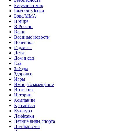
Безопасность
Безумный мир
Биатлон/Лыжи
Бокс/MMA
В мире
В России
Вещи
Военные новости
Волейбол
Гаджеты
Дети
Дом и сад
Еда
Звёзды
Здоровье
Игры
Импортозамещение
Интернет
Истории
Компании
Криминал
Культура
Лайфхаки
Летние виды спорта
Личный счет