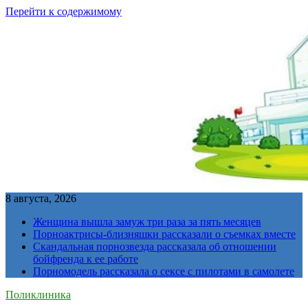
Перейти к содержимому
8 августа, 2026
Женщина вышла замуж три раза за пять месяцев
Порноактрисы-близняшки рассказали о съемках вместе
Скандальная порнозвезда рассказала об отношении
бойфренда к ее работе
Порномодель рассказала о сексе с пилотами в самолете
Поликлиника