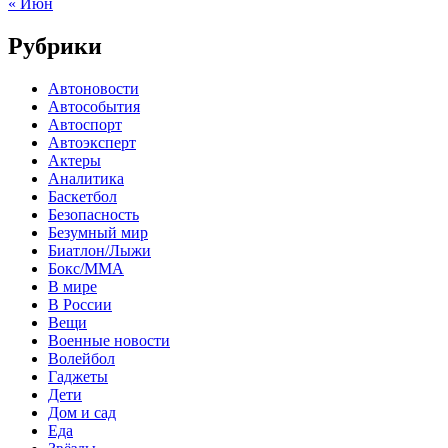
« Июн
Рубрики
Автоновости
Автособытия
Автоспорт
Автоэксперт
Актеры
Аналитика
Баскетбол
Безопасность
Безумный мир
Биатлон/Лыжи
Бокс/MMA
В мире
В России
Вещи
Военные новости
Волейбол
Гаджеты
Дети
Дом и сад
Еда