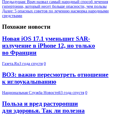
Предыдущая:
Врач назвал самый народный способ лечения
гипертонии, который несет больше опасности, чем пользы
Далее:
5 опасных советов по лечению насморка народными
средствами
Похожие новости
Новая iOS 17.1 уменьшит SAR-
излучение в iPhone 12, но только
во Франции
Газета.Ru
3 года спустя
0
ВОЗ: важно пересмотреть отношение
к иглоукалыванию
Национальная Служба Новостей
3 года спустя
0
Польза и вред расторопши
для здоровья. Так ли полезна