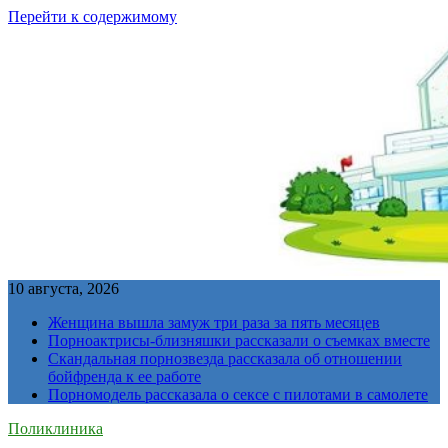
Перейти к содержимому
10 августа, 2026
Женщина вышла замуж три раза за пять месяцев
Порноактрисы-близняшки рассказали о съемках вместе
Скандальная порнозвезда рассказала об отношении
бойфренда к ее работе
Порномодель рассказала о сексе с пилотами в самолете
Поликлиника