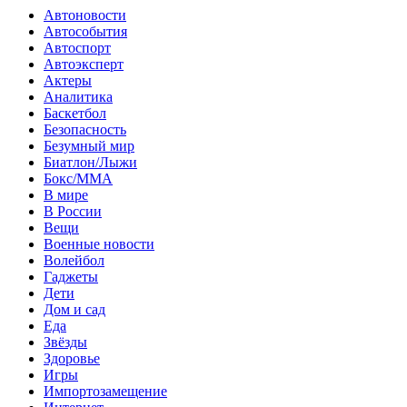
Автоновости
Автособытия
Автоспорт
Автоэксперт
Актеры
Аналитика
Баскетбол
Безопасность
Безумный мир
Биатлон/Лыжи
Бокс/MMA
В мире
В России
Вещи
Военные новости
Волейбол
Гаджеты
Дети
Дом и сад
Еда
Звёзды
Здоровье
Игры
Импортозамещение