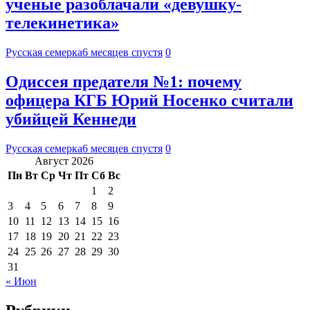
ученые разоблачали «девушку-
телекинетика»
Русская семерка
6 месяцев спустя
0
Одиссея предателя №1: почему
офицера КГБ Юрий Носенко считали
убийцей Кеннеди
Русская семерка
6 месяцев спустя
0
Август 2026
Пн
Вт
Ср
Чт
Пт
Сб
Вс
1
2
3
4
5
6
7
8
9
10
11
12
13
14
15
16
17
18
19
20
21
22
23
24
25
26
27
28
29
30
31
« Июн