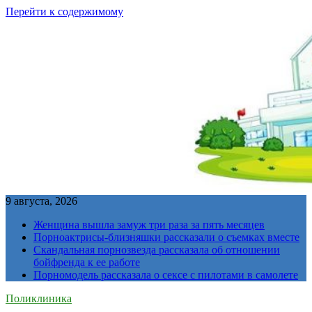
Перейти к содержимому
9 августа, 2026
Женщина вышла замуж три раза за пять месяцев
Порноактрисы-близняшки рассказали о съемках вместе
Скандальная порнозвезда рассказала об отношении
бойфренда к ее работе
Порномодель рассказала о сексе с пилотами в самолете
Поликлиника