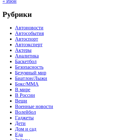
« Июн
Рубрики
Автоновости
Автособытия
Автоспорт
Автоэксперт
Актеры
Аналитика
Баскетбол
Безопасность
Безумный мир
Биатлон/Лыжи
Бокс/MMA
В мире
В России
Вещи
Военные новости
Волейбол
Гаджеты
Дети
Дом и сад
Еда