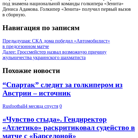
под знамена национальной команды голкипера «Зенита»
Дениса Адамова. Голкипер «Зенита» получил первый вызов
в сборную.
Навигация по записям
Предыдущая:
СКА дома победил «Автомобилист»
в предсезонном матче
Далее:
Гроссмейстер назвал возможную причину
жульничества украинского шахматиста
Похожие новости
“Спартак” следит за голкипером из
Австрии – источник
Rusfootball
4 месяца спустя
0
«Чувство стыда». Гендиректор
«Атлетико» раскритиковал судейство в
матче с «Барселоной»