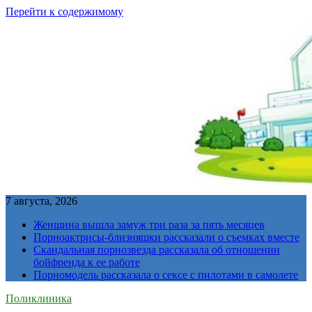
Перейти к содержимому
7 августа, 2026
Женщина вышла замуж три раза за пять месяцев
Порноактрисы-близняшки рассказали о съемках вместе
Скандальная порнозвезда рассказала об отношении
бойфренда к ее работе
Порномодель рассказала о сексе с пилотами в самолете
Поликлиника