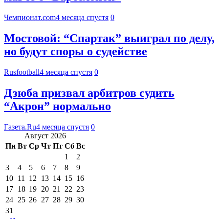
Чемпионат.com
4 месяца спустя
0
Мостовой: “Спартак” выиграл по делу,
но будут споры о судействе
Rusfootball
4 месяца спустя
0
Дзюба призвал арбитров судить
“Акрон” нормально
Газета.Ru
4 месяца спустя
0
Август 2026
Пн
Вт
Ср
Чт
Пт
Сб
Вс
1
2
3
4
5
6
7
8
9
10
11
12
13
14
15
16
17
18
19
20
21
22
23
24
25
26
27
28
29
30
31