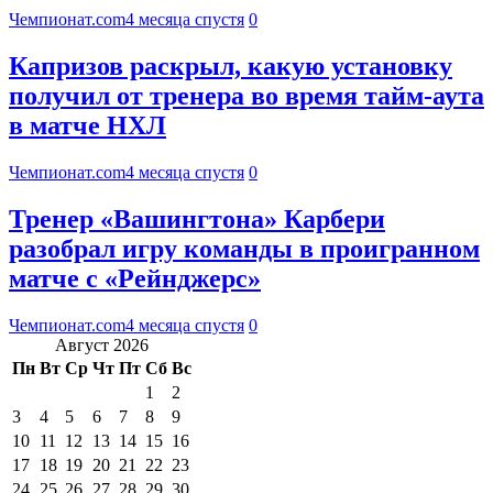
Чемпионат.com
4 месяца спустя
0
Капризов раскрыл, какую установку
получил от тренера во время тайм-аута
в матче НХЛ
Чемпионат.com
4 месяца спустя
0
Тренер «Вашингтона» Карбери
разобрал игру команды в проигранном
матче с «Рейнджерс»
Чемпионат.com
4 месяца спустя
0
Август 2026
Пн
Вт
Ср
Чт
Пт
Сб
Вс
1
2
3
4
5
6
7
8
9
10
11
12
13
14
15
16
17
18
19
20
21
22
23
24
25
26
27
28
29
30