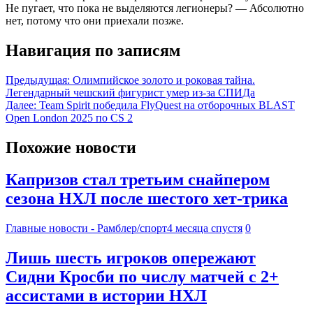
Не пугает, что пока не выделяются легионеры? — Абсолютно
нет, потому что они приехали позже.
Навигация по записям
Предыдущая:
Олимпийское золото и роковая тайна.
Легендарный чешский фигурист умер из-за СПИДа
Далее:
Team Spirit победила FlyQuest на отборочных BLAST
Open London 2025 по CS 2
Похожие новости
Капризов стал третьим снайпером
сезона НХЛ после шестого хет-трика
Главные новости - Рамблер/спорт
4 месяца спустя
0
Лишь шесть игроков опережают
Сидни Кросби по числу матчей с 2+
ассистами в истории НХЛ