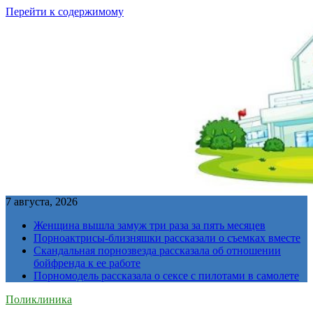
Перейти к содержимому
7 августа, 2026
Женщина вышла замуж три раза за пять месяцев
Порноактрисы-близняшки рассказали о съемках вместе
Скандальная порнозвезда рассказала об отношении
бойфренда к ее работе
Порномодель рассказала о сексе с пилотами в самолете
Поликлиника