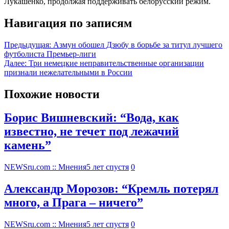
Лукашенко, продолжая поддерживать белорусский режим.
Навигация по записям
Предыдущая:
Азмун обошел Дзюбу в борьбе за титул лучшего
футболиста Премьер-лиги
Далее:
Три немецкие неправительственные организации
признали нежелательными в России
Похожие новости
Борис Вишневский: “Вода, как
известно, не течет под лежачий
камень”
NEWSru.com :: Мнения
5 лет спустя
0
Александр Морозов: “Кремль потерял
много, а Прага – ничего”
NEWSru.com :: Мнения
5 лет спустя
0