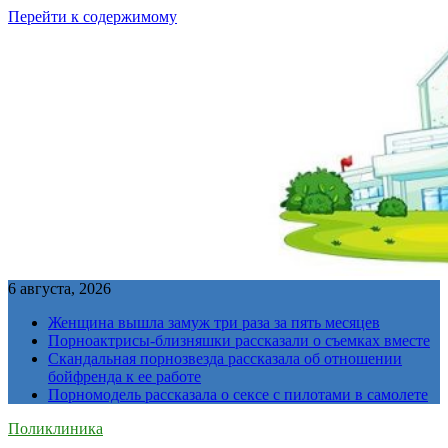
Перейти к содержимому
6 августа, 2026
Женщина вышла замуж три раза за пять месяцев
Порноактрисы-близняшки рассказали о съемках вместе
Скандальная порнозвезда рассказала об отношении
бойфренда к ее работе
Порномодель рассказала о сексе с пилотами в самолете
Поликлиника