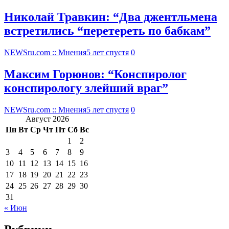
Николай Травкин: “Два джентльмена
встретились “перетереть по бабкам”
NEWSru.com :: Мнения
5 лет спустя
0
Максим Горюнов: “Конспиролог
конспирологу злейший враг”
NEWSru.com :: Мнения
5 лет спустя
0
Август 2026
Пн
Вт
Ср
Чт
Пт
Сб
Вс
1
2
3
4
5
6
7
8
9
10
11
12
13
14
15
16
17
18
19
20
21
22
23
24
25
26
27
28
29
30
31
« Июн