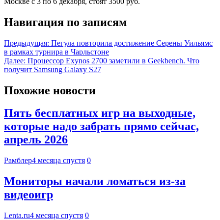
Москве с 3 по 6 декабря, стоят 3500 руб.
Навигация по записям
Предыдущая:
Пегула повторила достижение Серены Уильямс
в рамках турнира в Чарльстоне
Далее:
Процессор Exynos 2700 заметили в Geekbench. Что
получит Samsung Galaxy S27
Похожие новости
Пять бесплатных игр на выходные,
которые надо забрать прямо сейчас,
апрель 2026
Рамблер
4 месяца спустя
0
Мониторы начали ломаться из-за
видеоигр
Lenta.ru
4 месяца спустя
0