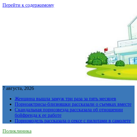
Перейти к содержимому
7 августа, 2026
Женщина вышла замуж три раза за пять месяцев
Порноактрисы-близняшки рассказали о съемках вместе
Скандальная порнозвезда рассказала об отношении
бойфренда к ее работе
Порномодель рассказала о сексе с пилотами в самолете
Поликлиника