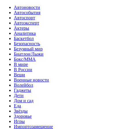
Автоновости
Автособытия
Автоспорт
Автоэксперт
Актеры
Аналитика
Баскетбол
Безопасность
Безумный мир
Биатлон/Лыжи
Бокс/MMA
В мире
В России
Вещи
Военные новости
Волейбол
Гаджеты
Дети
Дом и сад
Еда
Звёзды
Здоровье
Игры
Импортозамещение