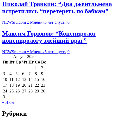
Николай Травкин: “Два джентльмена
встретились “перетереть по бабкам”
NEWSru.com :: Мнения
5 лет спустя
0
Максим Горюнов: “Конспиролог
конспирологу злейший враг”
NEWSru.com :: Мнения
5 лет спустя
0
Август 2026
Пн
Вт
Ср
Чт
Пт
Сб
Вс
1
2
3
4
5
6
7
8
9
10
11
12
13
14
15
16
17
18
19
20
21
22
23
24
25
26
27
28
29
30
31
« Июн
Рубрики