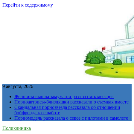
Перейти к содержимому
9 августа, 2026
Женщина вышла замуж три раза за пять месяцев
Порноактрисы-близняшки рассказали о съемках вместе
Скандальная порнозвезда рассказала об отношении
бойфренда к ее работе
Порномодель рассказала о сексе с пилотами в самолете
Поликлиника