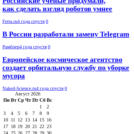
Российские учёные придумали,
как сделать взгляд роботов умнее
Ferra.ru
4 года спустя
0
В России разработали замену Telegram
Рамблер
4 года спустя
0
Европейское космическое агентство
создает орбитальную службу по уборке
мусора
Naked-Science.ru
4 года спустя
0
Август 2026
Пн
Вт
Ср
Чт
Пт
Сб
Вс
1
2
3
4
5
6
7
8
9
10
11
12
13
14
15
16
17
18
19
20
21
22
23
24
25
26
27
28
29
30