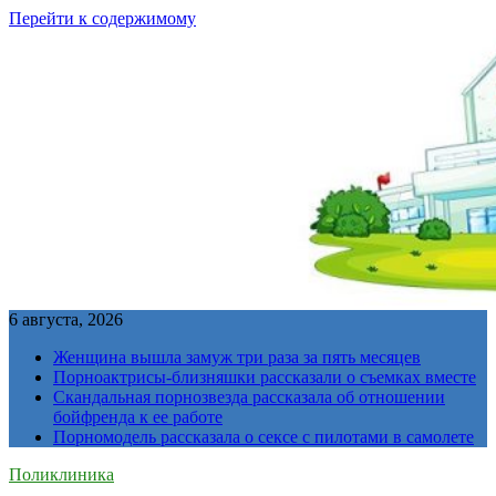
Перейти к содержимому
6 августа, 2026
Женщина вышла замуж три раза за пять месяцев
Порноактрисы-близняшки рассказали о съемках вместе
Скандальная порнозвезда рассказала об отношении
бойфренда к ее работе
Порномодель рассказала о сексе с пилотами в самолете
Поликлиника