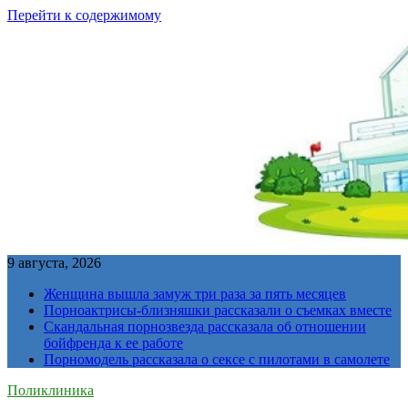
Перейти к содержимому
9 августа, 2026
Женщина вышла замуж три раза за пять месяцев
Порноактрисы-близняшки рассказали о съемках вместе
Скандальная порнозвезда рассказала об отношении
бойфренда к ее работе
Порномодель рассказала о сексе с пилотами в самолете
Поликлиника