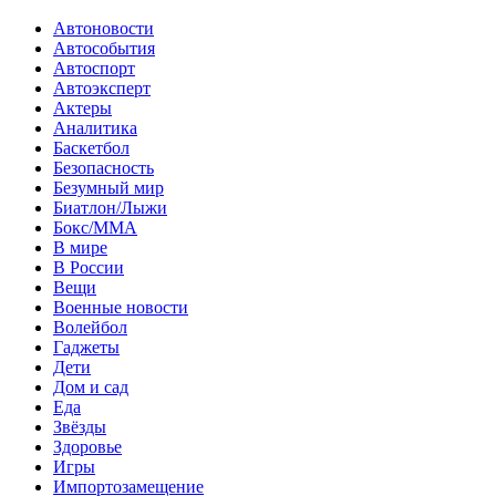
Автоновости
Автособытия
Автоспорт
Автоэксперт
Актеры
Аналитика
Баскетбол
Безопасность
Безумный мир
Биатлон/Лыжи
Бокс/MMA
В мире
В России
Вещи
Военные новости
Волейбол
Гаджеты
Дети
Дом и сад
Еда
Звёзды
Здоровье
Игры
Импортозамещение