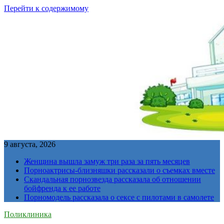
Перейти к содержимому
9 августа, 2026
Женщина вышла замуж три раза за пять месяцев
Порноактрисы-близняшки рассказали о съемках вместе
Скандальная порнозвезда рассказала об отношении
бойфренда к ее работе
Порномодель рассказала о сексе с пилотами в самолете
Поликлиника