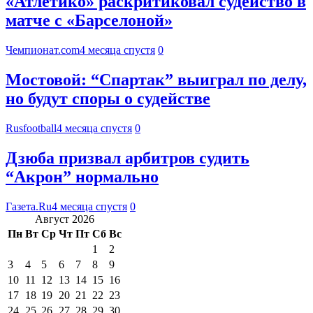
«Атлетико» раскритиковал судейство в
матче с «Барселоной»
Чемпионат.com
4 месяца спустя
0
Мостовой: “Спартак” выиграл по делу,
но будут споры о судействе
Rusfootball
4 месяца спустя
0
Дзюба призвал арбитров судить
“Акрон” нормально
Газета.Ru
4 месяца спустя
0
Август 2026
Пн
Вт
Ср
Чт
Пт
Сб
Вс
1
2
3
4
5
6
7
8
9
10
11
12
13
14
15
16
17
18
19
20
21
22
23
24
25
26
27
28
29
30