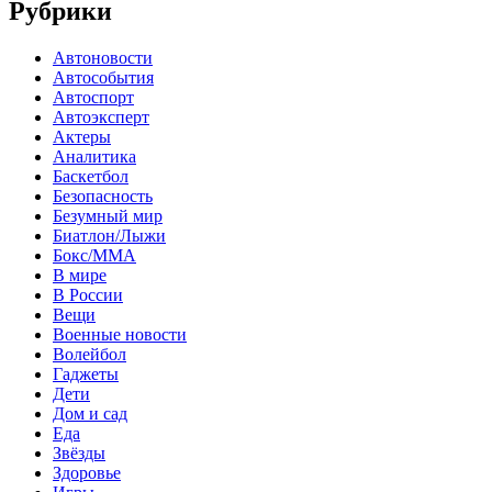
Рубрики
Автоновости
Автособытия
Автоспорт
Автоэксперт
Актеры
Аналитика
Баскетбол
Безопасность
Безумный мир
Биатлон/Лыжи
Бокс/MMA
В мире
В России
Вещи
Военные новости
Волейбол
Гаджеты
Дети
Дом и сад
Еда
Звёзды
Здоровье