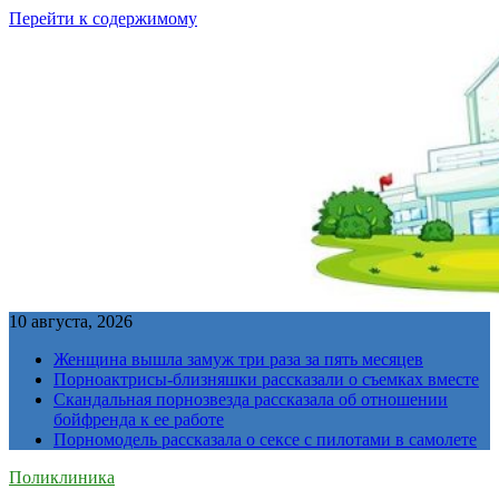
Перейти к содержимому
10 августа, 2026
Женщина вышла замуж три раза за пять месяцев
Порноактрисы-близняшки рассказали о съемках вместе
Скандальная порнозвезда рассказала об отношении
бойфренда к ее работе
Порномодель рассказала о сексе с пилотами в самолете
Поликлиника