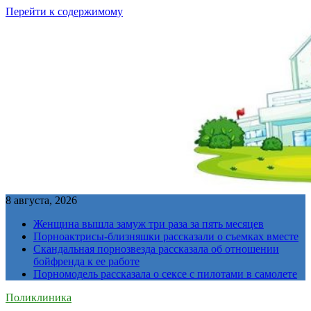
Перейти к содержимому
8 августа, 2026
Женщина вышла замуж три раза за пять месяцев
Порноактрисы-близняшки рассказали о съемках вместе
Скандальная порнозвезда рассказала об отношении
бойфренда к ее работе
Порномодель рассказала о сексе с пилотами в самолете
Поликлиника