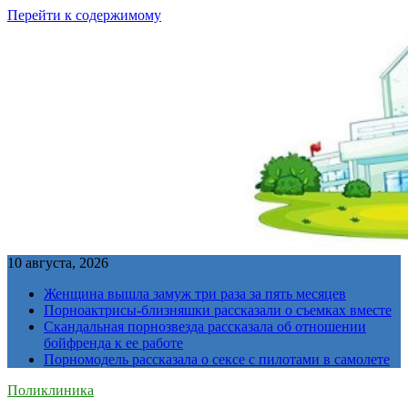
Перейти к содержимому
10 августа, 2026
Женщина вышла замуж три раза за пять месяцев
Порноактрисы-близняшки рассказали о съемках вместе
Скандальная порнозвезда рассказала об отношении
бойфренда к ее работе
Порномодель рассказала о сексе с пилотами в самолете
Поликлиника