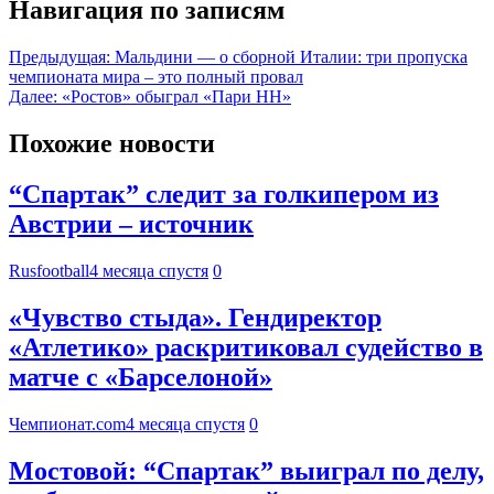
Навигация по записям
Предыдущая:
Мальдини — о сборной Италии: три пропуска
чемпионата мира – это полный провал
Далее:
«Ростов» обыграл «Пари НН»
Похожие новости
“Спартак” следит за голкипером из
Австрии – источник
Rusfootball
4 месяца спустя
0
«Чувство стыда». Гендиректор
«Атлетико» раскритиковал судейство в
матче с «Барселоной»
Чемпионат.com
4 месяца спустя
0
Мостовой: “Спартак” выиграл по делу,