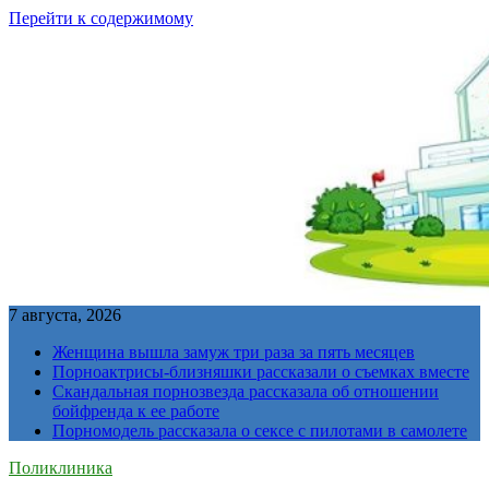
Перейти к содержимому
7 августа, 2026
Женщина вышла замуж три раза за пять месяцев
Порноактрисы-близняшки рассказали о съемках вместе
Скандальная порнозвезда рассказала об отношении
бойфренда к ее работе
Порномодель рассказала о сексе с пилотами в самолете
Поликлиника