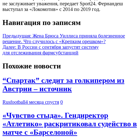
не заслуживает уважения, передает Sport24. Фернандеш
выступал за «Локомотив» с 2014 по 2019 год.
Навигация по записям
Предыдущая:
Жена Брюса Уиллиса приняла болезненное
решение. Что случилось с «Крепким орешком»?
Далее:
В России с сентября запустят систему
для отслеживания фармсубстанций
Похожие новости
“Спартак” следит за голкипером из
Австрии – источник
Rusfootball
4 месяца спустя
0
«Чувство стыда». Гендиректор
«Атлетико» раскритиковал судейство в
матче с «Барселоной»