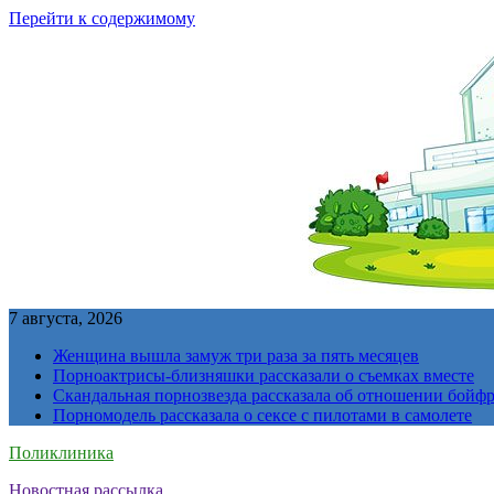
Перейти к содержимому
7 августа, 2026
Женщина вышла замуж три раза за пять месяцев
Порноактрисы-близняшки рассказали о съемках вместе
Скандальная порнозвезда рассказала об отношении бойфре
Порномодель рассказала о сексе с пилотами в самолете
Поликлиника
Новостная рассылка