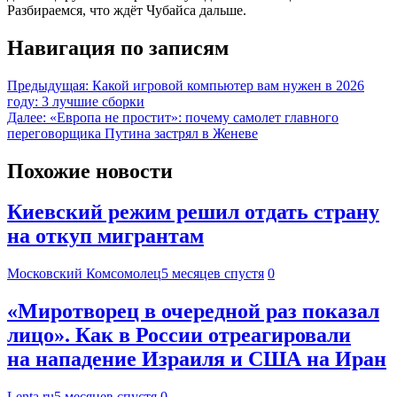
Разбираемся, что ждёт Чубайса дальше.
Навигация по записям
Предыдущая:
Какой игровой компьютер вам нужен в 2026
году: 3 лучшие сборки
Далее:
«Европа не простит»: почему самолет главного
переговорщика Путина застрял в Женеве
Похожие новости
Киевский режим решил отдать страну
на откуп мигрантам
Московский Комсомолец
5 месяцев спустя
0
«Миротворец в очередной раз показал
лицо». Как в России отреагировали
на нападение Израиля и США на Иран
Lenta.ru
5 месяцев спустя
0