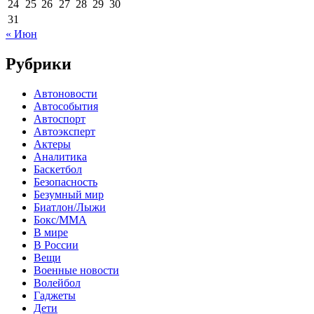
24
25
26
27
28
29
30
31
« Июн
Рубрики
Автоновости
Автособытия
Автоспорт
Автоэксперт
Актеры
Аналитика
Баскетбол
Безопасность
Безумный мир
Биатлон/Лыжи
Бокс/MMA
В мире
В России
Вещи
Военные новости
Волейбол
Гаджеты
Дети