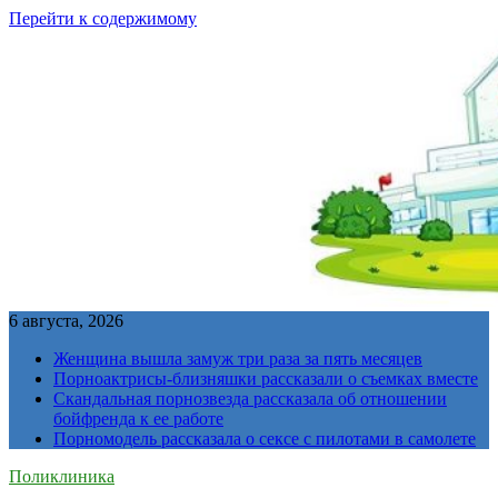
Перейти к содержимому
6 августа, 2026
Женщина вышла замуж три раза за пять месяцев
Порноактрисы-близняшки рассказали о съемках вместе
Скандальная порнозвезда рассказала об отношении
бойфренда к ее работе
Порномодель рассказала о сексе с пилотами в самолете
Поликлиника