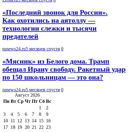
«Последний звонок для России».
Как охотились на аятоллу —
технологии слежки и тысячи
предателей
runews24.ru
5 месяцев спустя
0
«Мясник» из Белого дома. Трамп
обещал Ирану свободу. Ракетный удар
по 150 школьницам — это она?
runews24.ru
5 месяцев спустя
0
Август 2026
Пн
Вт
Ср
Чт
Пт
Сб
Вс
1
2
3
4
5
6
7
8
9
10
11
12
13
14
15
16
17
18
19
20
21
22
23