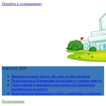
Перейти к содержимому
6 августа, 2026
Женщина вышла замуж три раза за пять месяцев
Порноактрисы-близняшки рассказали о съемках вместе
Скандальная порнозвезда рассказала об отношении
бойфренда к ее работе
Порномодель рассказала о сексе с пилотами в самолете
Поликлиника