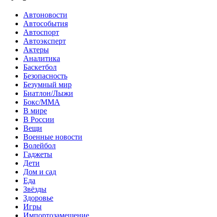
Автоновости
Автособытия
Автоспорт
Автоэксперт
Актеры
Аналитика
Баскетбол
Безопасность
Безумный мир
Биатлон/Лыжи
Бокс/MMA
В мире
В России
Вещи
Военные новости
Волейбол
Гаджеты
Дети
Дом и сад
Еда
Звёзды
Здоровье
Игры
Импортозамещение