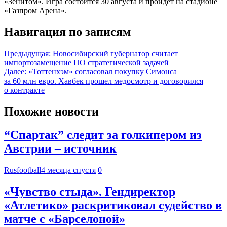
«Зенитом». Игра состоится 30 августа и пройдёт на стадионе
«Газпром Арена».
Навигация по записям
Предыдущая:
Новосибирский губернатор считает
импортозамещение ПО стратегической задачей
Далее:
«Тоттенхэм» согласовал покупку Симонса
за 60 млн евро. Хавбек прошел медосмотр и договорился
о контракте
Похожие новости
“Спартак” следит за голкипером из
Австрии – источник
Rusfootball
4 месяца спустя
0
«Чувство стыда». Гендиректор
«Атлетико» раскритиковал судейство в
матче с «Барселоной»