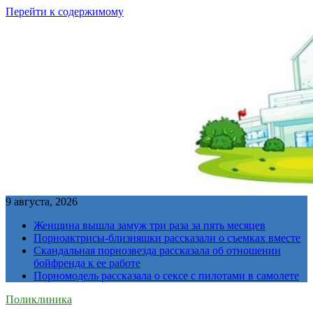
Перейти к содержимому
9 августа, 2026
Женщина вышла замуж три раза за пять месяцев
Порноактрисы-близняшки рассказали о съемках вместе
Скандальная порнозвезда рассказала об отношении
бойфренда к ее работе
Порномодель рассказала о сексе с пилотами в самолете
Поликлиника