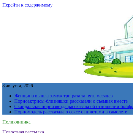
Перейти к содержимому
8 августа, 2026
Женщина вышла замуж три раза за пять месяцев
Порноактрисы-близняшки рассказали о съемках вместе
Скандальная порнозвезда рассказала об отношении бойфре
Порномодель рассказала о сексе с пилотами в самолете
Поликлиника
Новостная рассылка