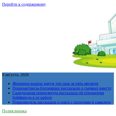
Перейти к содержимому
8 августа, 2026
Женщина вышла замуж три раза за пять месяцев
Порноактрисы-близняшки рассказали о съемках вместе
Скандальная порнозвезда рассказала об отношении
бойфренда к ее работе
Порномодель рассказала о сексе с пилотами в самолете
Поликлиника