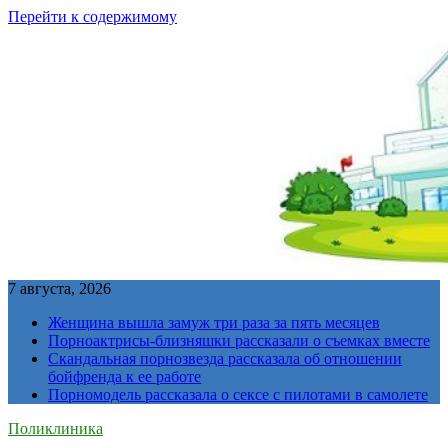
Перейти к содержимому
7 августа, 2026
Женщина вышла замуж три раза за пять месяцев
Порноактрисы-близняшки рассказали о съемках вместе
Скандальная порнозвезда рассказала об отношении
бойфренда к ее работе
Порномодель рассказала о сексе с пилотами в самолете
Поликлиника