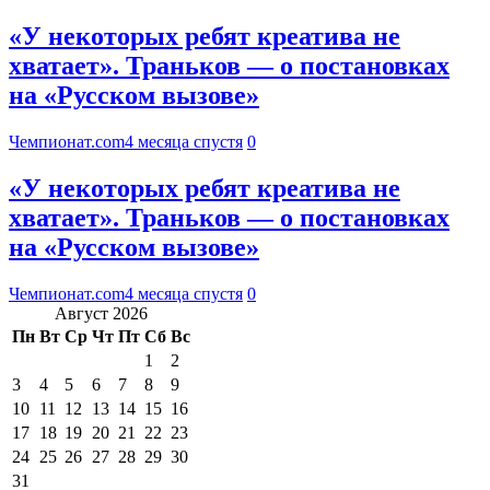
«У некоторых ребят креатива не
хватает». Траньков — о постановках
на «Русском вызове»
Чемпионат.com
4 месяца спустя
0
«У некоторых ребят креатива не
хватает». Траньков — о постановках
на «Русском вызове»
Чемпионат.com
4 месяца спустя
0
Август 2026
Пн
Вт
Ср
Чт
Пт
Сб
Вс
1
2
3
4
5
6
7
8
9
10
11
12
13
14
15
16
17
18
19
20
21
22
23
24
25
26
27
28
29
30
31