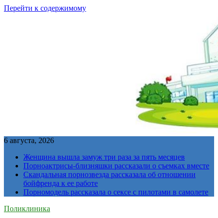
Перейти к содержимому
6 августа, 2026
Женщина вышла замуж три раза за пять месяцев
Порноактрисы-близняшки рассказали о съемках вместе
Скандальная порнозвезда рассказала об отношении
бойфренда к ее работе
Порномодель рассказала о сексе с пилотами в самолете
Поликлиника