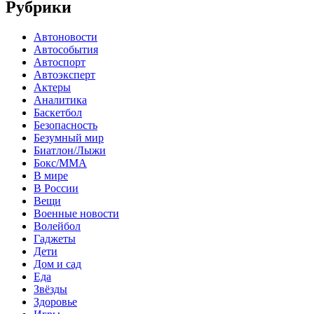
Рубрики
Автоновости
Автособытия
Автоспорт
Автоэксперт
Актеры
Аналитика
Баскетбол
Безопасность
Безумный мир
Биатлон/Лыжи
Бокс/MMA
В мире
В России
Вещи
Военные новости
Волейбол
Гаджеты
Дети
Дом и сад
Еда
Звёзды
Здоровье