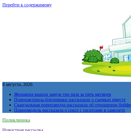
Перейти к содержимому
8 августа, 2026
Женщина вышла замуж три раза за пять месяцев
Порноактрисы-близняшки рассказали о съемках вместе
Скандальная порнозвезда рассказала об отношении бойфре
Порномодель рассказала о сексе с пилотами в самолете
Поликлиника
Новостная рассылка