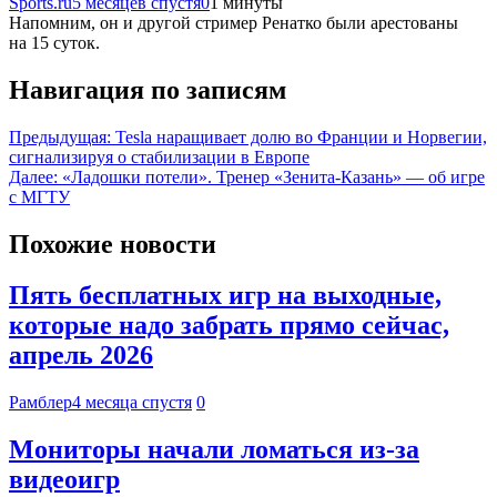
Sports.ru
5 месяцев спустя
0
1 минуты
Напомним, он и другой стример Ренатко были арестованы
на 15 суток.
Навигация по записям
Предыдущая:
Tesla наращивает долю во Франции и Норвегии,
сигнализируя о стабилизации в Европе
Далее:
«Ладошки потели». Тренер «Зенита-Казань» — об игре
с МГТУ
Похожие новости
Пять бесплатных игр на выходные,
которые надо забрать прямо сейчас,
апрель 2026
Рамблер
4 месяца спустя
0
Мониторы начали ломаться из-за
видеоигр