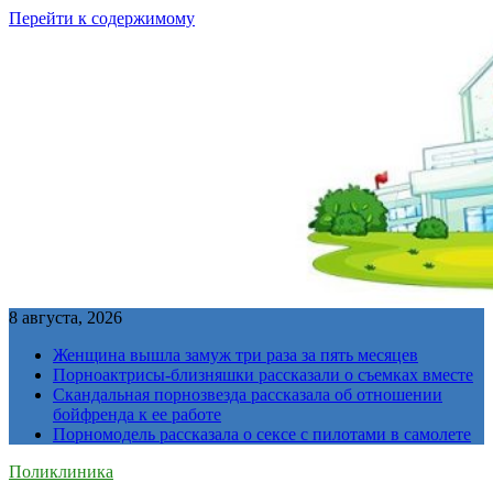
Перейти к содержимому
8 августа, 2026
Женщина вышла замуж три раза за пять месяцев
Порноактрисы-близняшки рассказали о съемках вместе
Скандальная порнозвезда рассказала об отношении
бойфренда к ее работе
Порномодель рассказала о сексе с пилотами в самолете
Поликлиника