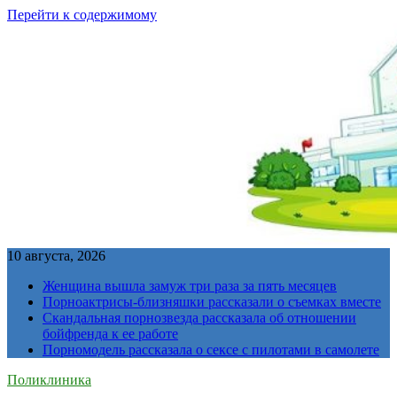
Перейти к содержимому
10 августа, 2026
Женщина вышла замуж три раза за пять месяцев
Порноактрисы-близняшки рассказали о съемках вместе
Скандальная порнозвезда рассказала об отношении
бойфренда к ее работе
Порномодель рассказала о сексе с пилотами в самолете
Поликлиника