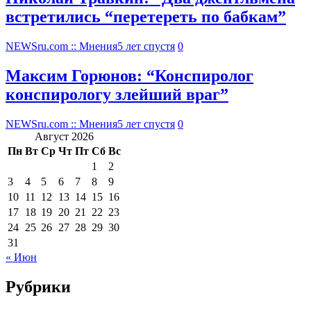
встретились “перетереть по бабкам”
NEWSru.com :: Мнения
5 лет спустя
0
Максим Горюнов: “Конспиролог
конспирологу злейший враг”
NEWSru.com :: Мнения
5 лет спустя
0
Август 2026
Пн
Вт
Ср
Чт
Пт
Сб
Вс
1
2
3
4
5
6
7
8
9
10
11
12
13
14
15
16
17
18
19
20
21
22
23
24
25
26
27
28
29
30
31
« Июн
Рубрики