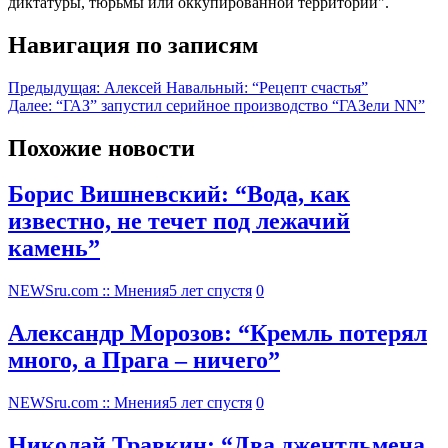
диктатуры, тюрьмы или оккупированной территории".
Навигация по записям
Предыдущая:
Алексей Навальный: “Рецепт счастья”
Далее:
“ГАЗ” запустил серийное производство “ГАЗели NN”
Похожие новости
Борис Вишневский: “Вода, как
известно, не течет под лежачий
камень”
NEWSru.com :: Мнения
5 лет спустя
0
Александр Морозов: “Кремль потерял
много, а Прага – ничего”
NEWSru.com :: Мнения
5 лет спустя
0
Николай Травкин: “Два джентльмена