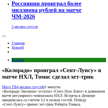
Россиянин проиграл более
миллиона рублей на матче
ЧМ-2026
2 месяца спустя
Главная
Хоккей
Хоккей
«Колорадо» проиграл «Сент‑Луису» в
матче НХЛ, Томас сделал хет‑трик
Матч ТВ
4 месяца спустя
0
1 минуты
«Колорадо Эвеланш» уступил «Сент‑Луис Блюз» в домашнем
матче регулярного чемпионата НХЛ. Встреча в Денвере
завершилась со счетом 3:2 в пользу гостей. Победу
«Сент‑Луису» принес хет‑трик Роберта Томаса.