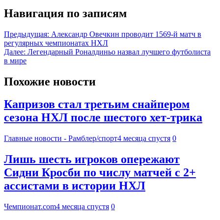
Навигация по записям
Предыдущая:
Александр Овечкин проводит 1569-й матч в
регулярных чемпионатах НХЛ
Далее:
Легендарный Роналдиньо назвал лучшего футболиста
в мире
Похожие новости
Капризов стал третьим снайпером
сезона НХЛ после шестого хет-трика
Главные новости - Рамблер/спорт
4 месяца спустя
0
Лишь шесть игроков опережают
Сидни Кросби по числу матчей с 2+
ассистами в истории НХЛ
Чемпионат.com
4 месяца спустя
0