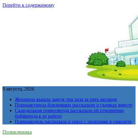
Перейти к содержимому
9 августа, 2026
Женщина вышла замуж три раза за пять месяцев
Порноактрисы-близняшки рассказали о съемках вместе
Скандальная порнозвезда рассказала об отношении
бойфренда к ее работе
Порномодель рассказала о сексе с пилотами в самолете
Поликлиника