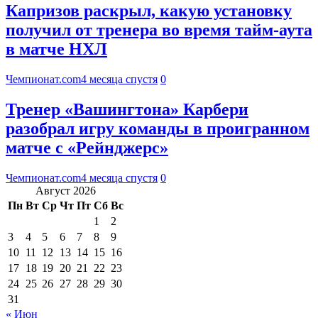
Капризов раскрыл, какую установку
получил от тренера во время тайм-аута
в матче НХЛ
Чемпионат.com
4 месяца спустя
0
Тренер «Вашингтона» Карбери
разобрал игру команды в проигранном
матче с «Рейнджерс»
Чемпионат.com
4 месяца спустя
0
Август 2026
Пн
Вт
Ср
Чт
Пт
Сб
Вс
1
2
3
4
5
6
7
8
9
10
11
12
13
14
15
16
17
18
19
20
21
22
23
24
25
26
27
28
29
30
31
« Июн