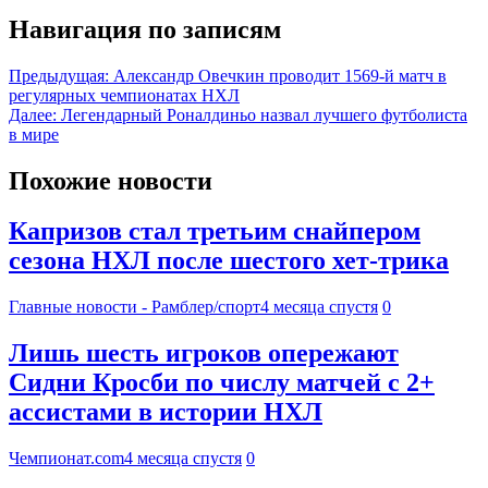
Навигация по записям
Предыдущая:
Александр Овечкин проводит 1569-й матч в
регулярных чемпионатах НХЛ
Далее:
Легендарный Роналдиньо назвал лучшего футболиста
в мире
Похожие новости
Капризов стал третьим снайпером
сезона НХЛ после шестого хет-трика
Главные новости - Рамблер/спорт
4 месяца спустя
0
Лишь шесть игроков опережают
Сидни Кросби по числу матчей с 2+
ассистами в истории НХЛ
Чемпионат.com
4 месяца спустя
0