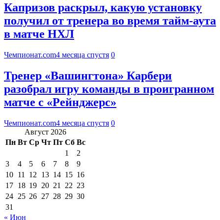
Капризов раскрыл, какую установку
получил от тренера во время тайм-аута
в матче НХЛ
Чемпионат.com
4 месяца спустя
0
Тренер «Вашингтона» Карбери
разобрал игру команды в проигранном
матче с «Рейнджерс»
Чемпионат.com
4 месяца спустя
0
Август 2026
Пн
Вт
Ср
Чт
Пт
Сб
Вс
1
2
3
4
5
6
7
8
9
10
11
12
13
14
15
16
17
18
19
20
21
22
23
24
25
26
27
28
29
30
31
« Июн