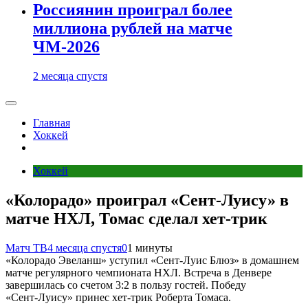
Россиянин проиграл более
миллиона рублей на матче
ЧМ-2026
2 месяца спустя
Главная
Хоккей
Хоккей
«Колорадо» проиграл «Сент‑Луису» в
матче НХЛ, Томас сделал хет‑трик
Матч ТВ
4 месяца спустя
0
1 минуты
«Колорадо Эвеланш» уступил «Сент‑Луис Блюз» в домашнем
матче регулярного чемпионата НХЛ. Встреча в Денвере
завершилась со счетом 3:2 в пользу гостей. Победу
«Сент‑Луису» принес хет‑трик Роберта Томаса.