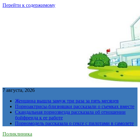
Перейти к содержимому
7 августа, 2026
Женщина вышла замуж три раза за пять месяцев
Порноактрисы-близняшки рассказали о съемках вместе
Скандальная порнозвезда рассказала об отношении
бойфренда к ее работе
Порномодель рассказала о сексе с пилотами в самолете
Поликлиника